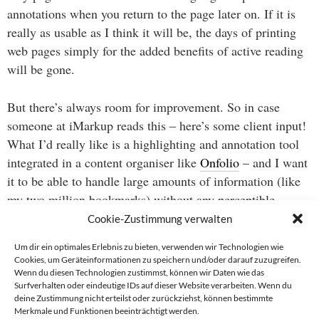
annotations when you return to the page later on. If it is
really as usable as I think it will be, the days of printing
web pages simply for the added benefits of active reading
will be gone.
But there’s always room for improvement. So in case
someone at iMarkup reads this – here’s some client input!
What I’d really like is a highlighting and annotation tool
integrated in a content organiser like
Onfolio
– and I want
it to be able to handle large amounts of information (like
my two million bookmarks) without any perceptible
delay… OK?
Cookie-Zustimmung verwalten
Um dir ein optimales Erlebnis zu bieten, verwenden wir Technologien wie
Cookies, um Geräteinformationen zu speichern und/oder darauf zuzugreifen.
Wenn du diesen Technologien zustimmst, können wir Daten wie das
Beitragsnavigation
Surfverhalten oder eindeutige IDs auf dieser Website verarbeiten. Wenn du
deine Zustimmung nicht erteilst oder zurückziehst, können bestimmte
→
Merkmale und Funktionen beeinträchtigt werden.