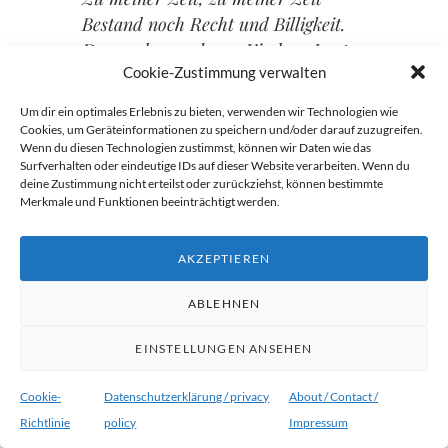
Bestand noch Recht und Billigkeit.
Da wurden auch aus Kindern Leute,
Cookie-Zustimmung verwalten
Aus tugendhaften Mädchen Bräute;
Doch alles mit Bescheidenheit.
Um dir ein optimales Erlebnis zu bieten, verwenden wir Technologien wie
O gute Zeit, o gute Zeit!
Cookies, um Geräteinformationen zu speichern und/oder darauf zuzugreifen.
Wenn du diesen Technologien zustimmst, können wir Daten wie das
Es ward kein Jüngling zum Verräter,
Surfverhalten oder eindeutige IDs auf dieser Website verarbeiten. Wenn du
Und unsre Jungfern freiten später,
deine Zustimmung nicht erteilst oder zurückziehst, können bestimmte
Sie reizten nicht der Mütter Neid.
Merkmale und Funktionen beeinträchtigt werden.
O gute, Zeit, o gute Zeit!
AKZEPTIEREN
Da das “Mozartjahr” 2006 nun ja glücklicherweise seit
ABLEHNEN
einem Monat vorrüber ist und die Gesellschaft für
deutsche Sprache erfreulicherweise auch nicht
EINSTELLUNGEN ANSEHEN
“Köchelverzeichnis” zum Wort des Jahres gekürt hat, ist
eine kleine Mozartreferenz wohl gestattet. Schließlich hat
Cookie-
Datenschutzerklärung / privacy
About / Contact /
er die obigen Worte
der Alten
auch nur vertont, wenn Sie
Richtlinie
policy
Impressum
ihm wohl auch allzu heftig aus dem Herzen gesprochen