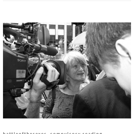
battleofthesexes
,
compulsory reading