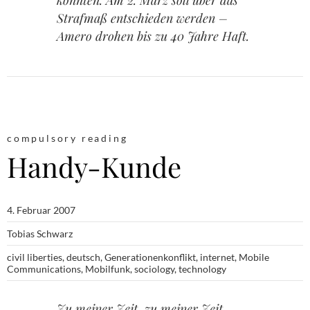
könnten. Am 2. März soll über das
Strafmaß entschieden werden –
Amero drohen bis zu 40 Jahre Haft.
compulsory reading
Handy-Kunde
4. Februar 2007
Tobias Schwarz
civil liberties
,
deutsch
,
Generationenkonflikt
,
internet
,
Mobile
Communications
,
Mobilfunk
,
sociology
,
technology
Zu meiner Zeit, zu meiner Zeit