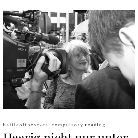
battleofthesexes
,
compulsory reading
Haarig nicht nur unter