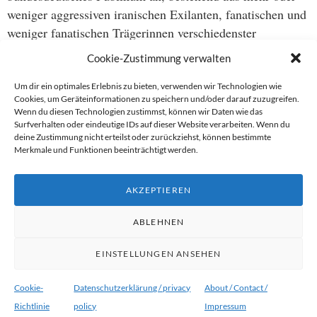
weniger aggressiven iranischen Exilanten, fanatischen und
weniger fanatischen Trägerinnen verschiedenster
Kopftuchvarianten, jeder Menge “geifernder Emmas”
Cookie-Zustimmung verwalten
(herzerwärmend, an mich gerichtet:
“Was machen Sie
eigentlich als einzelner Mann hier?”, “Für Männer gibt’s
Um dir ein optimales Erlebnis zu bieten, verwenden wir Technologien wie
Cookies, um Geräteinformationen zu speichern und/oder darauf zuzugreifen.
hier nichts!”
), konservativen und konservativeren
Wenn du diesen Technologien zustimmst, können wir Daten wie das
Leitkulturpropagandisten auf Koalitionssuche, einigen
Surfverhalten oder eindeutige IDs auf dieser Website verarbeiten. Wenn du
deine Zustimmung nicht erteilst oder zurückziehst, können bestimmte
liberalen Bildungsbürgern, und einer Handvoll
Merkmale und Funktionen beeinträchtigt werden.
Journalisten und Kriegsberichterstattern wie mir.
AKZEPTIEREN
Weiterlesen
→
ABLEHNEN
EINSTELLUNGEN ANSEHEN
Proudly powered by WordPress
|
Theme:
Ryu von
WordPress.com
.
Cookie-
Datenschutzerklärung / privacy
About / Contact /
Richtlinie
policy
Impressum