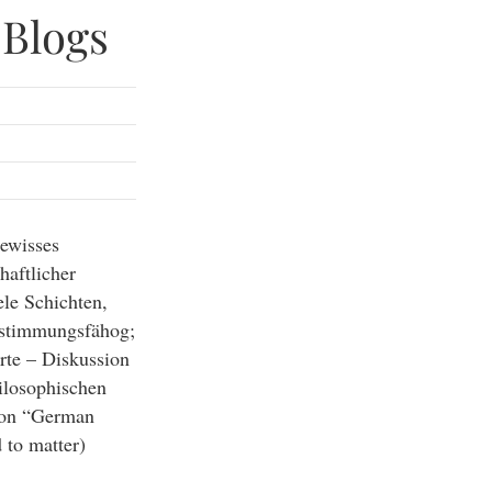
 Blogs
gewisses
haftlicher
le Schichten,
zustimmungsfähog;
rte – Diskussion
ilosophischen
 von “German
 to matter)