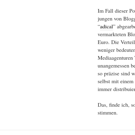
Im Fall dieser 
jungen von Blog
“
adical
” abgearb
vermarkteten Blo
Euro. Die Vertei
weniger bedeuten
Mediaagenturen T
unangemessen bew
so präzise sind
selbst mit einem
immer distribuie
Das, finde ich, 
stimmen.