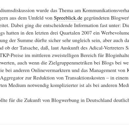
Podiumsdiskussion wurde das Thema am Kommunikationsverha
gern aus dem Umfeld von
Spreeblick.de
gegründeten Blogwer
eitet. Dabei ging die entscheidende Information fast unter: Di
gs hatten in den letzten drei Quartalen 2007 ein Werbevolu
lung der Summe dürfte sicher sehr ungleich sein, aber auch da
d ob der Tatsache, daß, laut Auskunft des Adical-Vertreters 
KP-Preise im mittleren zweistelligen Bereich für Bloginhalte
erten, auch wenn die Zielgruppenmetriken bei Blogs bei we
 wie bei anderen Onlinevermarktern und das Management von
 Aggregator zur Reduktion von Transaktionskosten – in einem 
rten Medium notwendig komplizierter ist als bei anderen Med
sollte für die Zukunft von Blogwerbung in Deutschland deutlich