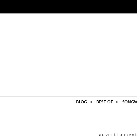
ZUM INHALT SPRINGEN
BLOG
BEST OF
SONGW
advertisemen