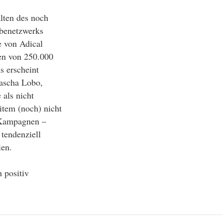
lten des noch
benetzwerks
e von Adical
men von 250.000
s erscheint
Sascha Lobo,
 als nicht
item (noch) nicht
 Kampagnen –
tendenziell
ien.
 positiv