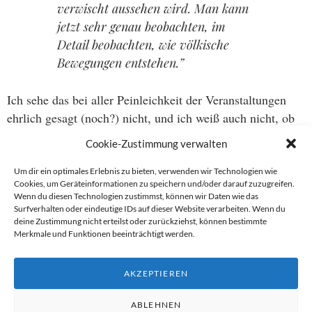
verwischt aussehen wird. Man kann
jetzt sehr genau beobachten, im
Detail beobachten, wie völkische
Bewegungen entstehen.”
Ich sehe das bei aller Peinleichkeit der Veranstaltungen
ehrlich gesagt (noch?) nicht, und ich weiß auch nicht, ob
es wirklich so sinnvoll ist, hier Motivzuschreibungen
Cookie-Zustimmung verwalten
vorzunehmen, die ja vor allem eigene Projektionen sind.
Um dir ein optimales Erlebnis zu bieten, verwenden wir Technologien wie
Cookies, um Geräteinformationen zu speichern und/oder darauf zuzugreifen.
Speaking of Projektionen… die gehören ins Kino.
Wenn du diesen Technologien zustimmst, können wir Daten wie das
http://youtu.be/Wmilvm3KIgw
Surfverhalten oder eindeutige IDs auf dieser Website verarbeiten. Wenn du
deine Zustimmung nicht erteilst oder zurückziehst, können bestimmte
Merkmale und Funktionen beeinträchtigt werden.
#pegida
AKZEPTIEREN
Ursprgl. veröffentlicht auf
facebook
.
ABLEHNEN