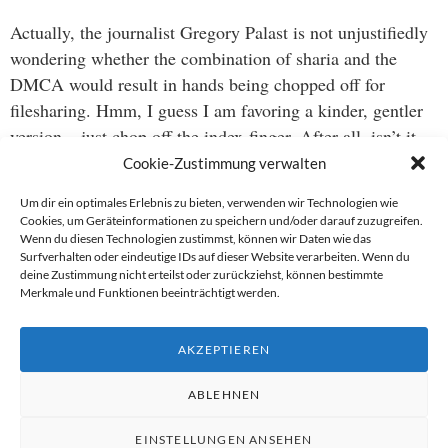
Actually, the journalist Gregory Palast is not unjustifiedly
wondering whether the combination of sharia and the
DMCA would result in hands being chopped off for
filesharing. Hmm, I guess I am favoring a kinder, gentler
version – just chop off the index-finger. After all, isn’t it
always that bad guy that clicks on ‘download’?
Cookie-Zustimmung verwalten
Um dir ein optimales Erlebnis zu bieten, verwenden wir Technologien wie
Cookies, um Geräteinformationen zu speichern und/oder darauf zuzugreifen.
Wenn du diesen Technologien zustimmst, können wir Daten wie das
Beitragsnavigation
Surfverhalten oder eindeutige IDs auf dieser Website verarbeiten. Wenn du
deine Zustimmung nicht erteilst oder zurückziehst, können bestimmte
→
Merkmale und Funktionen beeinträchtigt werden.
←
AKZEPTIEREN
ABLEHNEN
EINSTELLUNGEN ANSEHEN