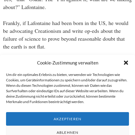
about?” Lafontaine.
Frankly, if Lafontaine had been born in the US, he would
be advocating Creationism and write op-eds about the
failure of science to prove beyond reasonable doubt that
the earth is not flat.
I mean, has anyone ever “really” seen the entire globe?
Cookie-Zustimmung verwalten
Um dir ein optimales Erlebnis zu bieten, verwenden wir Technologien wie
Cookies, um Geräteinformationen zu speichern und/oder darauf zuzugreifen.
Wenn du diesen Technologien zustimmst, können wir Daten wie das
Beitragsnavigation
Surfverhalten oder eindeutige IDs auf dieser Website verarbeiten. Wenn du
deine Zustimmung nicht erteilst oder zurückziehst, können bestimmte
→
Merkmale und Funktionen beeinträchtigt werden.
←
AKZEPTIEREN
ABLEHNEN