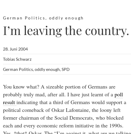
German Politics
,
oddly enough
I’m leaving the country.
28. Juni 2004
Tobias Schwarz
German Politics
,
oddly enough
,
SPD
You know what? A sizeable portion of Germans are
probably truly mad, after all. I have just learnt of a
poll
result
indicating that a third of Germans would support a
political comeback of Oskar Lafontaine, the loony left
former chairman of the Social Democrats, who blocked
each and every economic reform initiative in the 1990s.
Yes, *that* Oskar. The “I’m against it, what are we talking