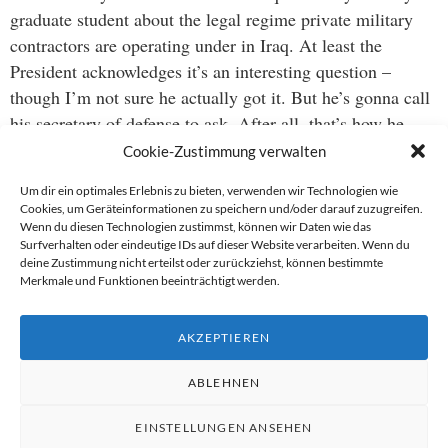
graduate student about the legal regime private military
contractors are operating under in Iraq. At least the
President acknowledges it’s an interesting question –
though I’m not sure he actually got it. But he’s gonna call
his secretary of defense to ask. After all, that’s how he
governs… quite right.
Cookie-Zustimmung verwalten
Um dir ein optimales Erlebnis zu bieten, verwenden wir Technologien wie
Cookies, um Geräteinformationen zu speichern und/oder darauf zuzugreifen.
Wenn du diesen Technologien zustimmst, können wir Daten wie das
Beitragsnavigation
Surfverhalten oder eindeutige IDs auf dieser Website verarbeiten. Wenn du
deine Zustimmung nicht erteilst oder zurückziehst, können bestimmte
→
Merkmale und Funktionen beeinträchtigt werden.
←
AKZEPTIEREN
ABLEHNEN
EINSTELLUNGEN ANSEHEN