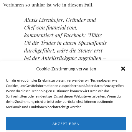
Verfahren so unklar ist wie in diesem Fall.
Alexis Eisenhofer, Gründer und
Chef von financial.com,
kommentiert auf Facebook: “Hätte
Uli die Trades in einem Spezialfonds
durchgeführt, wäre die Steuer erst
bei der Anteilsrückgabe angefallen –
eine Ausschüttung auf die private
Cookie-Zustimmung verwalten
Ebene aber gab es wohl nie. Dann
wäre die ganze Steuerdiskussion
Um dir ein optimales Erlebnis zu bieten, verwenden wir Technologien wie
Cookies, um Geräteinformationen zu speichern und/oder darauf zuzugreifen.
hinfällig, weil es auch nach
Wenn du diesen Technologien zustimmst, können wir Daten wie das
deutschem Steuerrecht bei
Surfverhalten oder eindeutige IDs auf dieser Website verarbeiten. Wenn du
deine Zustimmung nicht erteilst oder zurückziehst, können bestimmte
Fondsumschichtungen keine Steuer
Merkmale und Funktionen beeinträchtigt werden.
gab/gibt. Das ist die wirkliche Tragik
an der Geschichte. Der Uli wurde
AKZEPTIEREN
einfach falsch beraten.”