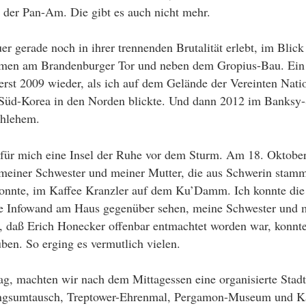
der Pan-Am. Die gibt es auch nicht mehr.
er gerade noch in ihrer trennenden Brutalität erlebt, im Blic
ormen am Brandenburger Tor und neben dem Gropius-Bau. Ein
 erst 2009 wieder, als ich auf dem Gelände der Vereinten Nati
üd-Korea in den Norden blickte. Und dann 2012 im Banksy-
thlehem.
für mich eine Insel der Ruhe vor dem Sturm. Am 18. Oktobe
meiner Schwester und meiner Mutter, die aus Schwerin stamm
onnte, im Kaffee Kranzler auf dem Ku’Damm. Ich konnte die
e Infowand am Haus gegenüber sehen, meine Schwester und 
as, daß Erich Honecker offenbar entmachtet worden war, konnt
uben. So erging es vermutlich vielen.
ag, machten wir nach dem Mittagessen eine organisierte Stad
ngsumtausch, Treptower-Ehrenmal, Pergamon-Museum und K