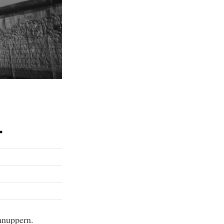
.
hnuppern.