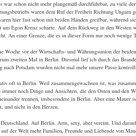
s war schon nicht mehr plangemäß durchführbar, zu viele der
rtungsbetriebs waren dem Ruf der Freiheit Richtung Ungarn ge
ren hier fast schon mit beiden Händen greifbar, während si
elt um Egon Krenz scharte. Auf dem Rückweg in den Westen 
ht. An einer Grenze, die es in dieser Form nur noch wenige T
ne Woche vor der Wirtschafts- und Währungsunion der beide
 zum zweiten Mal in Berlin. Diesmal lief ich durch das Brand
 nach Potsdam wurden nicht mal mehr unsere Pässe kontrolli
lativ oft in Berlin. Weil zusammengewachsen ist, was zusamm
ne immer noch Dinge und Ansichten, die den Osten und den W
einander trennen, insbesondere in Berlin. Aber eine Mauer is
t, und nicht in den Herzen.
Deutschland. Auf Berlin. Arm, sexy, aber vereint. Und darauf
 auf der Welt mehr Familien, Freunde und Liebende von Mau