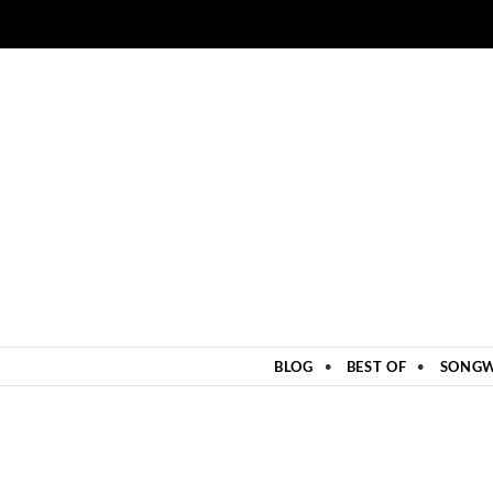
ZUM INHALT SPRINGEN
BLOG
BEST OF
SONGW