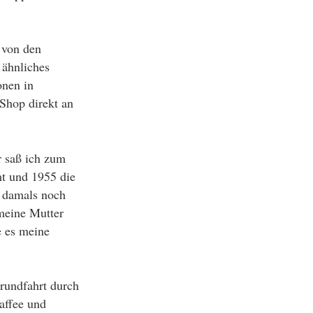
k von den
 ähnliches
onen in
Shop direkt an
r saß ich zum
t und 1955 die
 damals noch
meine Mutter
e es meine
trundfahrt durch
affee und