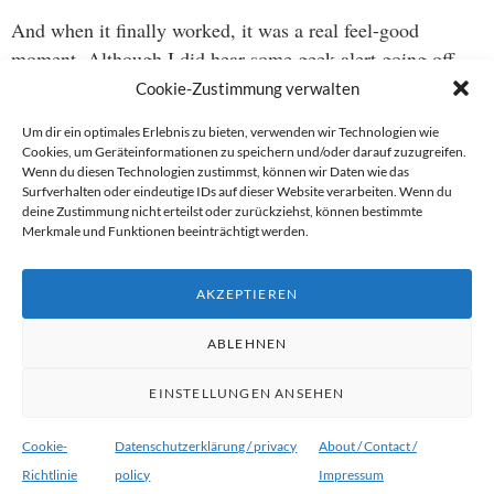
And when it finally worked, it was a real feel-good
moment. Although I did hear some geek alert going off
somewhere distant…
Cookie-Zustimmung verwalten
Um dir ein optimales Erlebnis zu bieten, verwenden wir Technologien wie
Cookies, um Geräteinformationen zu speichern und/oder darauf zuzugreifen.
Wenn du diesen Technologien zustimmst, können wir Daten wie das
Beitragsnavigation
Surfverhalten oder eindeutige IDs auf dieser Website verarbeiten. Wenn du
deine Zustimmung nicht erteilst oder zurückziehst, können bestimmte
→
Merkmale und Funktionen beeinträchtigt werden.
←
AKZEPTIEREN
ABLEHNEN
EINSTELLUNGEN ANSEHEN
Proudly powered by WordPress
|
Theme:
Ryu von
WordPress.com
.
Cookie-
Datenschutzerklärung / privacy
About / Contact /
Richtlinie
policy
Impressum