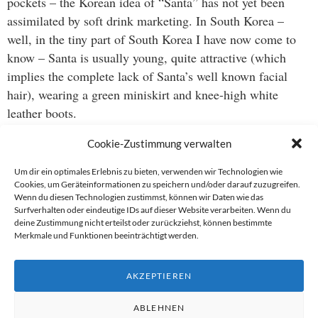
pockets – the Korean idea of “Santa” has not yet been
assimilated by soft drink marketing. In South Korea –
well, in the tiny part of South Korea I have now come to
know – Santa is usually young, quite attractive (which
implies the complete lack of Santa’s well known facial
hair), wearing a green miniskirt and knee-high white
leather boots.
Cookie-Zustimmung verwalten
I may be mistaken, but my guess is that over here there
will be more 13 year old boys who still believe in Santa
Um dir ein optimales Erlebnis zu bieten, verwenden wir Technologien wie
than at the North Pole.
Cookies, um Geräteinformationen zu speichern und/oder darauf zuzugreifen.
Wenn du diesen Technologien zustimmst, können wir Daten wie das
Surfverhalten oder eindeutige IDs auf dieser Website verarbeiten. Wenn du
deine Zustimmung nicht erteilst oder zurückziehst, können bestimmte
Merkmale und Funktionen beeinträchtigt werden.
Beitragsnavigation
←
AKZEPTIEREN
ABLEHNEN