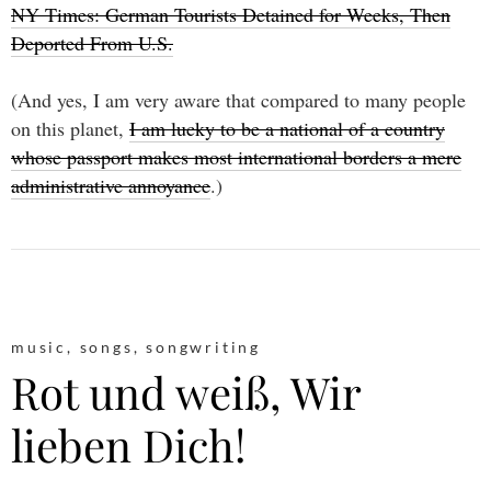
NY Times: German Tourists Detained for Weeks, Then
Deported From U.S.
(And yes, I am very aware that compared to many people
on this planet,
I am lucky to be a national of a country
whose passport makes most international borders a mere
administrative annoyance
.)
music
,
songs
,
songwriting
Rot und weiß, Wir
lieben Dich!