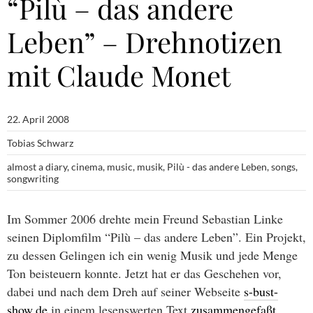
“Pilù – das andere
Leben” – Drehnotizen
mit Claude Monet
22. April 2008
Tobias Schwarz
almost a diary
,
cinema
,
music
,
musik
,
Pilù - das andere Leben
,
songs
,
songwriting
Im Sommer 2006 drehte mein Freund Sebastian Linke
seinen Diplomfilm “Pilù – das andere Leben”. Ein Projekt,
zu dessen Gelingen ich ein wenig Musik und jede Menge
Ton beisteuern konnte. Jetzt hat er das Geschehen vor,
dabei und nach dem Dreh auf seiner Webseite
s-bust-
show.de
in einem lesenswerten Text
zusammengefaßt
.