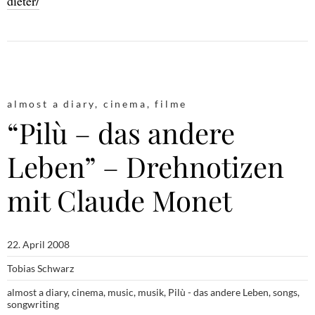
dieter/
almost a diary
,
cinema
,
filme
“Pilù – das andere
Leben” – Drehnotizen
mit Claude Monet
22. April 2008
Tobias Schwarz
almost a diary
,
cinema
,
music
,
musik
,
Pilù - das andere Leben
,
songs
,
songwriting