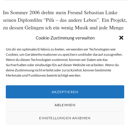
Im Sommer 2006 drehte mein Freund Sebastian Linke
seinen Diplomfilm “Pilù – das andere Leben”. Ein Projekt,
zu dessen Gelingen ich ein wenig Musik und jede Menge
Ton beisteuern konnte. Jetzt hat er das Geschehen vor,
Cookie-Zustimmung verwalten
dabei und nach dem Dreh auf seiner Webseite
s-bust-
show.de
in einem lesenswerten Text
zusammengefaßt
.
Um dir ein optimales Erlebnis zu bieten, verwenden wir Technologien wie
Cookies, um Geräteinformationen zu speichern und/oder darauf zuzugreifen.
Sicher spannend für jeden, der sich für Filme – und vor
Wenn du diesen Technologien zustimmst, können wir Daten wie das
allem deren Realisierung ohne oder nur mit sehr kleinen
Surfverhalten oder eindeutige IDs auf dieser Website verarbeiten. Wenn du
deine Zustimmung nicht erteilst oder zurückziehst, können bestimmte
Budgets interessiert. Meine Songs zum Film inklusive
Merkmale und Funktionen beeinträchtigt werden.
Video finden sich hier auf almostadiary.de unter der
Kategorie “Songs”
oder aber auf der Webseite des Films
AKZEPTIEREN
unter “
Sehen und Hören
“.
ABLEHNEN
EINSTELLUNGEN ANSEHEN
Proudly powered by WordPress
|
Theme: