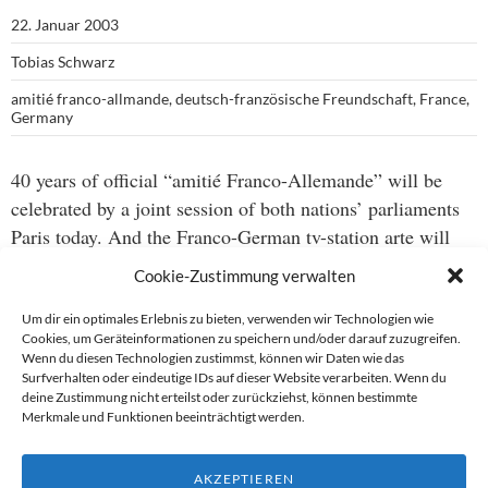
22. Januar 2003
Tobias Schwarz
amitié franco-allmande
,
deutsch-französische Freundschaft
,
France
,
Germany
40 years of official “amitié Franco-Allemande” will be
celebrated by a joint session of both nations’ parliaments
Paris today. And the Franco-German tv-station arte will
broadcast the festivities all day long. That’s cleary must-
Cookie-Zustimmung verwalten
see-TV. However, on the web, they have a funny little
game called
Voulez Vouz Klischee Avec Moi
(German),
Um dir ein optimales Erlebnis zu bieten, verwenden wir Technologien wie
Cookies, um Geräteinformationen zu speichern und/oder darauf zuzugreifen.
ou bien
Voulez Vous Clicher avec moi
(French) which
Wenn du diesen Technologien zustimmst, können wir Daten wie das
allows to find out if you’re sufficiently well informed about
Surfverhalten oder eindeutige IDs auf dieser Website verarbeiten. Wenn du
deine Zustimmung nicht erteilst oder zurückziehst, können bestimmte
French and German stereotypes… some statistical hints –
Merkmale und Funktionen beeinträchtigt werden.
yes, Germans do eat lots of Wurst; yes, the French do have
worse teeth (if any) and yes, German women do shave…
AKZEPTIEREN