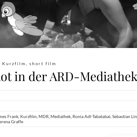
,
Kurzfilm
,
short film
ot in der ARD-Mediathe
nes Frank
,
Kurzfilm
,
MDR
,
Mediathek
,
Ronia Adl-Tabatabai
,
Sebastian Li
erena Graffe