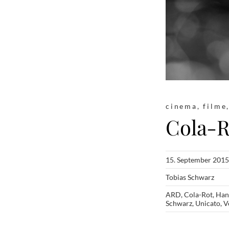
cinema
,
filme
Cola-R
15. September 2015
Tobias Schwarz
ARD
,
Cola-Rot
,
Han
Schwarz
,
Unicato
,
V