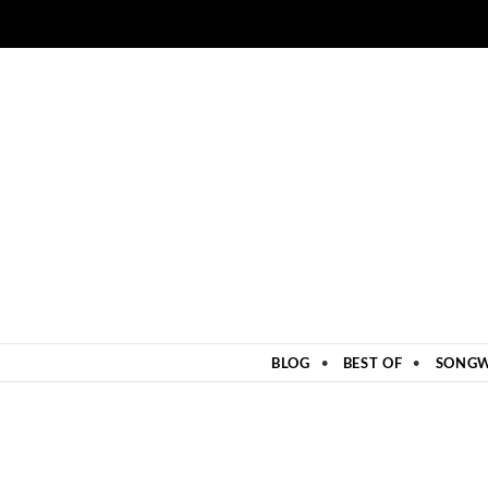
ZUM INHALT SPRINGEN
BLOG
BEST OF
SONGW