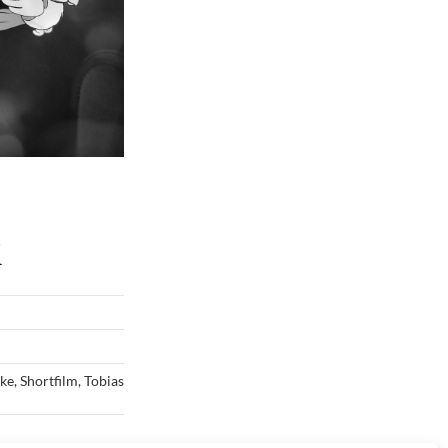
k
nke
,
Shortfilm
,
Tobias