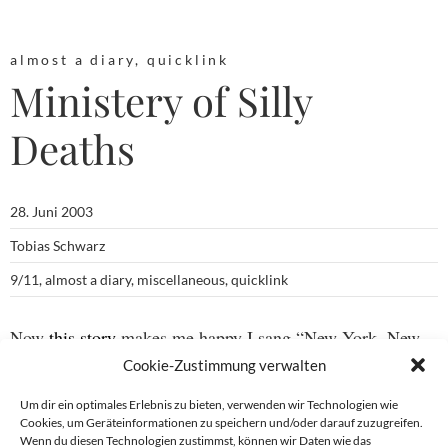
almost a diary
,
quicklink
Ministery of Silly
Deaths
28. Juni 2003
Tobias Schwarz
9/11
,
almost a diary
,
miscellaneous
,
quicklink
Now
this story
makes me happy I sang “New York, New
York” at my friend Frank’s wedding last year…
Cookie-Zustimmung verwalten
Um dir ein optimales Erlebnis zu bieten, verwenden wir Technologien wie
Cookies, um Geräteinformationen zu speichern und/oder darauf zuzugreifen.
Wenn du diesen Technologien zustimmst, können wir Daten wie das