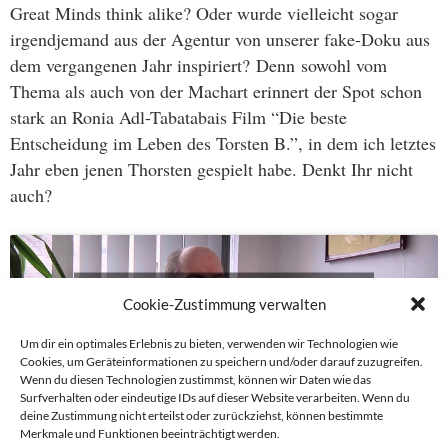
Great Minds think alike? Oder wurde vielleicht sogar
irgendjemand aus der Agentur von unserer fake-Doku aus
dem vergangenen Jahr inspiriert? Denn sowohl vom
Thema als auch von der Machart erinnert der Spot schon
stark an Ronia Adl-Tabatabais Film “Die beste
Entscheidung im Leben des Torsten B.”, in dem ich letztes
Jahr eben jenen Thorsten gespielt habe. Denkt Ihr nicht
auch?
Klicke hier, um
Cookie-Zustimmung verwalten
Marketing-Cookies (z.B.
Um dir ein optimales Erlebnis zu bieten, verwenden wir Technologien wie
für Youtube-Videos) zu
Cookies, um Geräteinformationen zu speichern und/oder darauf zuzugreifen.
akzeptieren und diesen
Wenn du diesen Technologien zustimmst, können wir Daten wie das
Surfverhalten oder eindeutige IDs auf dieser Website verarbeiten. Wenn du
Inhalt zu aktivieren
deine Zustimmung nicht erteilst oder zurückziehst, können bestimmte
Merkmale und Funktionen beeinträchtigt werden.