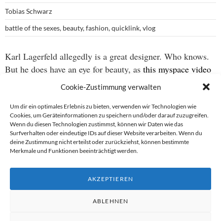
Tobias Schwarz
battle of the sexes
,
beauty
,
fashion
,
quicklink
,
vlog
Karl Lagerfeld allegedly is a great designer. Who knows.
But he does have an eye for beauty, as
this myspace video
of a private photoshoot with Nicole Kidman
clearly
Cookie-Zustimmung verwalten
shows. I wonder if my ability to express myself in her
presence would be as limited as Mr Lagerfeld’s, who is
Um dir ein optimales Erlebnis zu bieten, verwenden wir Technologien wie
Cookies, um Geräteinformationen zu speichern und/oder darauf zuzugreifen.
clearly at a loss for words to describe what he sees…
Wenn du diesen Technologien zustimmst, können wir Daten wie das
Surfverhalten oder eindeutige IDs auf dieser Website verarbeiten. Wenn du
deine Zustimmung nicht erteilst oder zurückziehst, können bestimmte
By the way – the video seems to be a teaser for
Merkmale und Funktionen beeinträchtigt werden.
Lagerfeld’s autobiographic documentary “Lagerfeld
confidential”, which is being shown at this year’s Berlinale
AKZEPTIEREN
Festival (
the film’s myspace page
).
ABLEHNEN