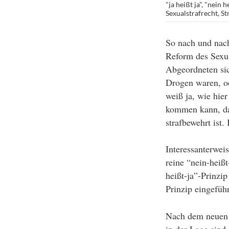
"ja heißt ja"
,
"nein he
Sexualstrafrecht
,
St
So nach und nach
Reform des Sexua
Abgeordneten sic
Drogen waren, od
weiß ja, wie hier
kommen kann, daß
strafbewehrt ist.
Interessanterwei
reine “nein-heiß
heißt-ja”-Prinzip
Prinzip eingeführ
Nach dem neuen §