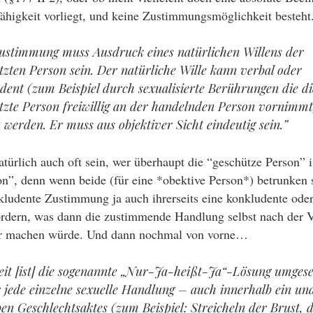
ähigkeit vorliegt, und keine Zustimmungsmöglichkeit besteht
ustimmung muss Ausdruck eines natürlichen Willens der
tzten Person sein. Der natürliche Wille kann verbal oder
dent (zum Beispiel durch sexualisierte Berührungen die di
tzte Person freiwillig an der handelnden Person vornimmt
t werden. Er muss aus objektiver Sicht eindeutig sein.”
atürlich auch oft sein, wer überhaupt die “geschütze Person” i
n”, denn wenn beide (für eine *obektive Person*) betrunken s
kludente Zustimmung ja auch ihrerseits eine konkludente oder
dern, was dann die zustimmende Handlung selbst nach der Vor
fbar machen würde. Und dann nochmal von vorne…
eit [ist] die sogenannte „Nur-Ja-heißt-Ja“-Lösung umgese
r jede einzelne sexuelle Handlung – auch innerhalb ein un
ben Geschlechtsaktes (zum Beispiel: Streicheln der Brust, 