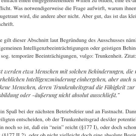
, einfach einen entgegenstehenden Willen zu bilden, eine ex-a
licht. Was notwendigerweise die Frage aufwirft, warum ihnen
getraut wird, die andere aber nicht. Aber gut, das ist das kle
chrift.
se gilt dieser Abschnitt laut Begründung des Ausschusses näml
gemeinen Intelligenzbeeinträchtigungen oder geistigen Behi
 sog. temporäre Beeinträchigungen, vulgo: Trunkenheit. Zitat
st werden etwa Menschen mit solchen Behinderungen, die 
erheblichen Intelligenzminderung einhergehen, aber auch s
kene Menschen, deren Trunkenheitsgrad die Fähigkeit zur
sbildung oder -äußerung nicht absolut ausschließt.”
n Spaß bei der nächsten Betriebsfeier und an Fastnacht. Da
iligten entscheiden, ob der Trunkenheitsgrad des/der potentie
n noch so ist, daß ein “nein” reicht (§177 I), oder doch schon
t (§177 II 2), oder ob nicht vielleicht doch eine absolute Beei