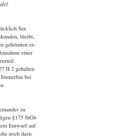
ndet
lücklich Sex
kunden, bleibt,
en gehörnten ex-
e Annahme einer
rurteil
7 II 2 gehalten
. Immerhin bei
en.
teinander zu
ligen §175 StGb
esem Entwurf auf
 die noch dazu