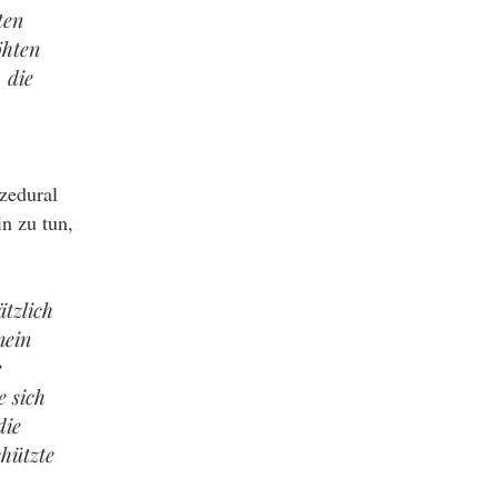
ten
öhten
 die
ozedural
n zu tun,
tzlich
nein
e
e sich
die
chützte