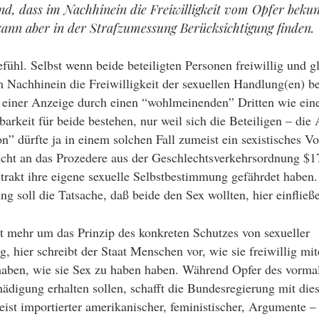
d, dass im Nachhinein die Freiwilligkeit vom Opfer beku
kann aber in der Strafzumessung Berücksichtigung finden.
ühl. Selbst wenn beide beteiligten Personen freiwillig und g
achhinein die Freiwilligkeit der sexuellen Handlung(en) be
 einer Anzeige durch einen “wohlmeinenden” Dritten wie ein
fbarkeit für beide bestehen, nur weil sich die Beteiligen – di
” dürfte ja in einem solchen Fall zumeist ein sexistisches Vo
icht an das Prozedere aus der Geschlechtsverkehrsordnung $17
trakt ihre eigene sexuelle Selbstbestimmung gefährdet haben
g soll die Tatsache, daß beide den Sex wollten, hier einfließ
ht mehr um das Prinzip des konkreten Schutzes von sexueller
, hier schreibt der Staat Menschen vor, wie sie freiwillig mi
aben, wie sie Sex zu haben haben. Während Opfer des vorma
hädigung erhalten sollen, schafft die Bundesregierung mit di
meist importierter amerikanischer, feministischer, Argumente –