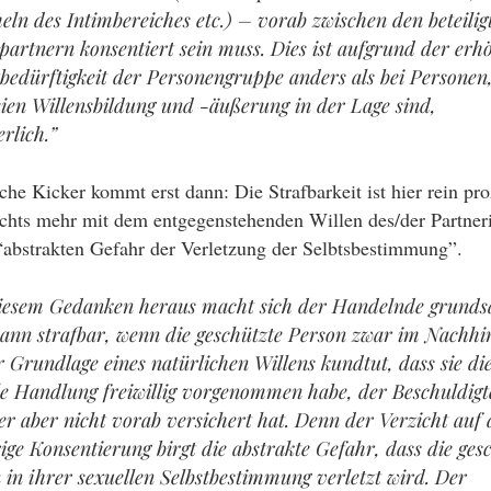
heln des Intimbereiches etc.) – vorab zwischen den beteilig
partnern konsentiert sein muss. Dies ist aufgrund der erh
bedürftigkeit der Personengruppe anders als bei Personen,
eien Willensbildung und -äußerung in der Lage sind,
rlich.”
che Kicker kommt erst dann: Die Strafbarkeit ist hier rein pr
ichts mehr mit dem entgegenstehenden Willen des/der Partneri
“abstrakten Gefahr der Verletzung der Selbtsbestimmung”.
iesem Gedanken heraus macht sich der Handelnde grundsä
ann strafbar, wenn die geschützte Person zwar im Nachhi
r Grundlage eines natürlichen Willens kundtut, dass sie di
le Handlung freiwillig vorgenommen habe, der Beschuldigt
er aber nicht vorab versichert hat. Denn der Verzicht auf 
ige Konsentierung birgt die abstrakte Gefahr, dass die ges
 in ihrer sexuellen Selbstbestimmung verletzt wird. Der