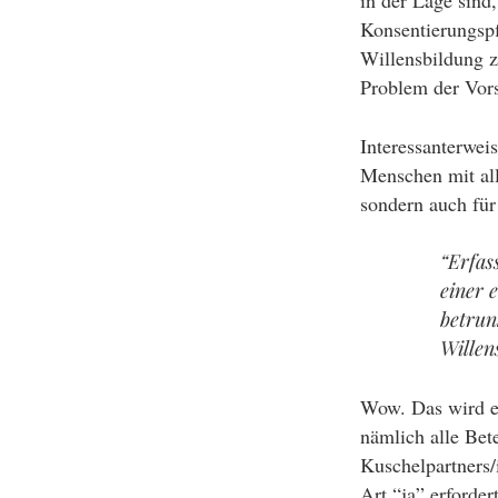
in der Lage sind
Konsentierungspf
Willensbildung zu
Problem der Vors
Interessanterwei
Menschen mit all
sondern auch für
“Erfas
einer 
betrun
Willen
Wow. Das wird ei
nämlich alle Bete
Kuschelpartners/i
Art “ja” erforder