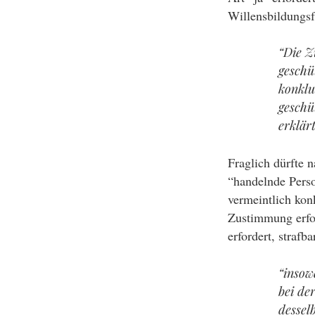
Willensbildungsf
“Die Z
geschü
konklu
geschü
erklär
Fraglich dürfte n
“handelnde Perso
vermeintlich kon
Zustimmung erfor
erfordert, stra
“insow
bei de
dessel