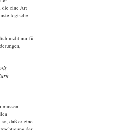
nte-
 die eine Art
inste logische
ich nicht nur für
nderungen,
:
mit
tark
nn müssen
llen
 so, daß er eine
nträchtigung der