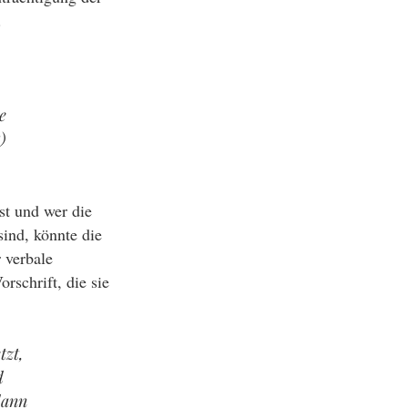
.
e
)
st und wer die
ind, könnte die
 verbale
schrift, die sie
tzt,
d
dann