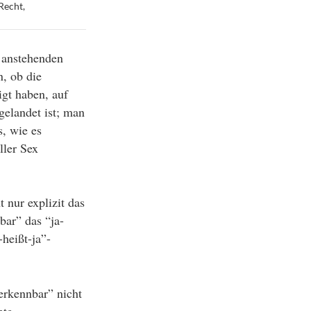
Recht
,
r anstehenden
n, ob die
gt haben, auf
gelandet ist; man
s, wie es
ller Sex
 nur explizit das
bar” das “ja-
-heißt-ja”-
erkennbar” nicht