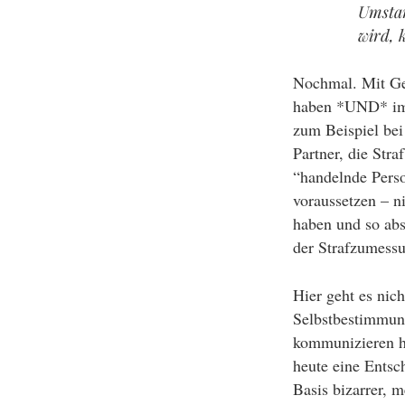
Umstan
wird, 
Nochmal. Mit Gef
haben *UND* im N
zum Beispiel bei
Partner, die Stra
“handelnde Person
voraussetzen – n
haben und so abs
der Strafzumessun
Hier geht es nic
Selbstbestimmung
kommunizieren h
heute eine Entsc
Basis bizarrer, 