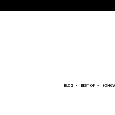
ZUM INHALT SPRINGEN
BLOG
BEST OF
SONGW