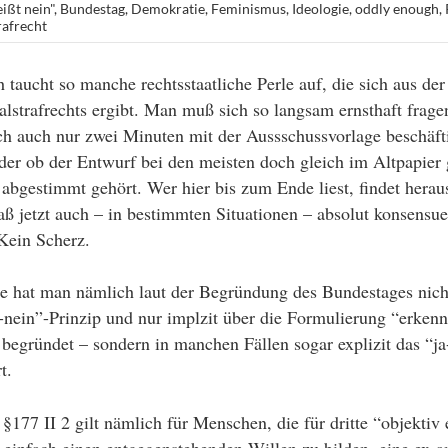
ißt nein"
,
Bundestag
,
Demokratie
,
Feminismus
,
Ideologie
,
oddly enough
,
rafrecht
 taucht so manche rechtsstaatliche Perle auf, die sich aus de
lstrafrechts ergibt. Man muß sich so langsam ernsthaft frage
h auch nur zwei Minuten mit der Aussschussvorlage beschäfti
er ob der Entwurf bei den meisten doch gleich im Altpapier 
 abgestimmt gehört. Wer hier bis zum Ende liest, findet herau
 jetzt auch – in bestimmten Situationen – absolut konsensue
 Kein Scherz.
se hat man nämlich laut der Begründung des Bundestages nicht
t-nein”-Prinzip und nur implzit über die Formulierung “erkenn
 begründet – sondern in manchen Fällen sogar explizit das “ja
t.
177 II 2 gilt nämlich für Menschen, die für dritte “objektiv 