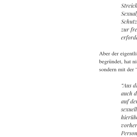
Streic
Sexual
Schutz
zur fr
erforde
Aber der eigentli
begründet, hat n
sondern mit der 
“Aus d
auch d
auf de
sexuel
hierüb
vorher
Person